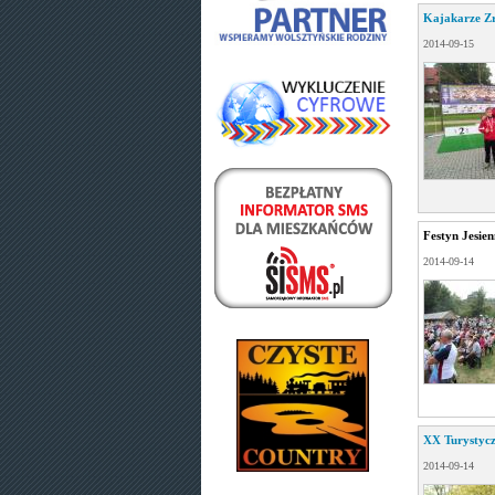
Kajakarze Z
2014-09-15
Festyn Jesie
2014-09-14
XX Turystyc
2014-09-14