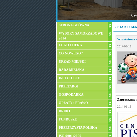
Czyt
STRONA GŁÓWNA
»
START
/
Aktu
WYBORY SAMORZĄDOWE
2014
Wrześniowa -
LOGO I HERB
2014-09-16
CO NOWEGO?
URZĄD MIEJSKI
RADA MIEJSKA
INSTYTUCJE
PRZETARGI
GOSPODARKA
Zapraszamy 
OPŁATY i PRAWO
2014-09-15
DRUKI
FUNDUSZE
PRZEJRZYSTA POLSKA
ISO 9001:2009