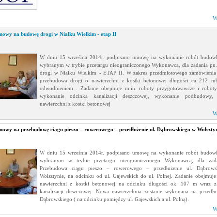
W
mowy na budowę drogi w Niałku Wielkim - etap II
W dniu 15 września 2014r. podpisano umowę na wykonanie robót budowl
wybranym w trybie przetargu nieograniczonego Wykonawcą, dla zadania p
drogi w Niałku Wielkim - ETAP II. W zakres przedmiotowego zamówienia
przebudowa drogi o nawierzchni z kostki betonowej długości ca 212 m
odwodnieniem . Zadanie obejmuje m.in. roboty przygotowawcze i roboty
wykonanie odcinka kanalizacji deszczowej, wykonanie podbudowy, 
nawierzchni z kostki betonowej
W
mowy na przebudowę ciągu pieszo – rowerowego – przedłużenie ul. Dąbrowskiego w Wolszty
W dniu 15 września 2014r. podpisano umowę na wykonanie robót budowl
wybranym w trybie przetargu nieograniczonego Wykonawcą, dla zad
Przebudowa ciągu pieszo – rowerowego – przedłużenie ul. Dąbrow
Wolsztynie, na odcinku od ul. Gajewskich do ul. Polnej. Zadanie obejmuje
nawierzchni z kostki betonowej na odcinku długości ok. 107 m wraz 
kanalizacji deszczowej. Nowa nawierzchnia zostanie wykonana na przedłu
Dąbrowskiego ( na odcinku pomiędzy ul. Gajewskich a ul. Polną).
W