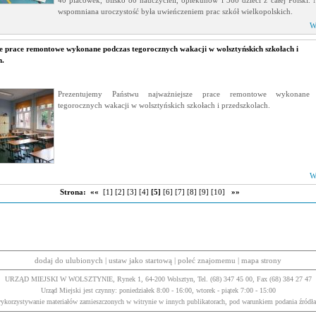
40 placówek, blisko 80 nauczycieli, opiekunów i 360 dzieci z całej Polski. 
wspomniana uroczystość była uwieńczeniem prac szkół wielkopolskich.
W
e prace remontowe wykonane podczas tegorocznych wakacji w wolsztyńskich szkołach i
h.
Prezentujemy Państwu najważniejsze prace remontowe wykonane 
tegorocznych wakacji w wolsztyńskich szkołach i przedszkolach.
W
Strona:
««
[1]
[2]
[3]
[4]
[5]
[6]
[7]
[8]
[9]
[10]
»»
dodaj do ulubionych
|
ustaw jako startową
|
poleć znajomemu
|
mapa strony
URZĄD MIEJSKI W WOLSZTYNIE, Rynek 1, 64-200 Wolsztyn, Tel. (68) 347 45 00, Fax (68) 384 27 47
Urząd Miejski jest czynny: poniedziałek 8:00 - 16:00, wtorek - piątek 7:00 - 15:00
wykorzystywanie materiałów zamieszczonych w witrynie w innych publikatorach, pod warunkiem podania źródła