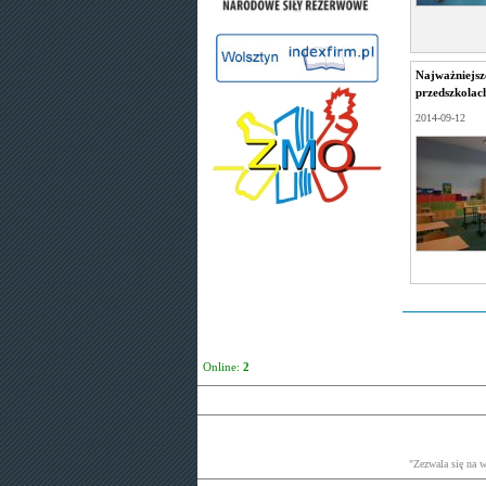
Najważniejsz
przedszkolac
2014-09-12
Online:
2
"Zezwala się na 