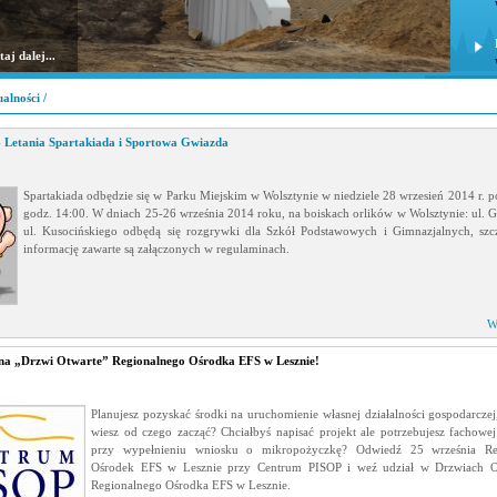
aj dalej...
alności
/
 Letania Spartakiada i Sportowa Gwiazda
Spartakiada odbędzie się w Parku Miejskim w Wolsztynie w niedziele 28 wrzesień 2014 r. p
godz. 14:00. W dniach 25-26 września 2014 roku, na boiskach orlików w Wolsztynie: ul. G
ul. Kusocińskiego odbędą się rozgrywki dla Szkół Podstawowych i Gimnazjalnych, sz
informację zawarte są załączonych w regulaminach.
W
na „Drzwi Otwarte” Regionalnego Ośrodka EFS w Lesznie!
Planujesz pozyskać środki na uruchomienie własnej działalności gospodarczej,
wiesz od czego zacząć? Chciałbyś napisać projekt ale potrzebujesz fachow
przy wypełnieniu wniosku o mikropożyczkę? Odwiedź 25 września Re
Ośrodek EFS w Lesznie przy Centrum PISOP i weź udział w Drzwiach O
Regionalnego Ośrodka EFS w Lesznie.