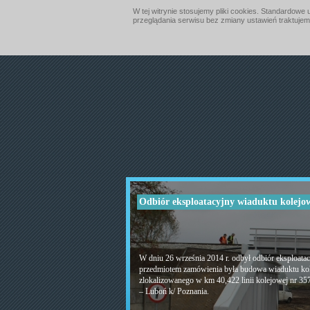
W tej witrynie stosujemy pliki cookies. Standardow
przeglądania serwisu bez zmiany ustawień traktujem
Odbiór eksploatacyjny wiaduktu kolejo
W dniu 26 września 2014 r. odbył odbiór eksploatac
przedmiotem zamówienia była budowa wiaduktu ko
zlokalizowanego w km 40,422 linii kolejowej nr 3
– Luboń k/ Poznania.