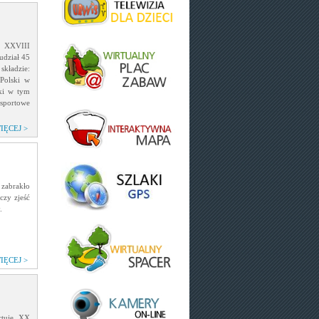
y XXVIII
udział 45
składzie:
 Polski w
ski w tym
 sportowe
IĘCEJ >
 zabrakło
czy zjeść
.
IĘCEJ >
rtuje XX