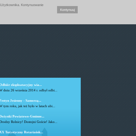
ym Użytkownika. Kontynuowanie
Kontynuuj
Odbiór eksploatacyjny wia...
W dniu 26 września 2014 r. odbył odbi...
Festyn Jesienny - Samorzą...
W tym roku, jak też było w latach ubi...
Dożynki Powiatowo-Gminne...
Drodzy Rolnicy! Dostojni Goście! Jako...
XX Turystyczny Rotariańsk...