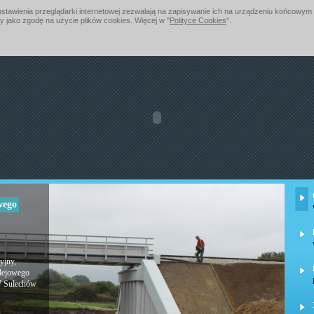
e ustawienia przeglądarki internetowej zezwalają na zapisywanie ich na urządzeniu końcow
y jako zgodę na użycie plików cookies. Więcej w "
Polityce Cookies
".
wego
yjny,
lejowego
57 Sulechów