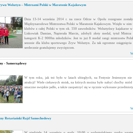
rywu Wolsztyn – Mistrzami Polski w Maratonie Kajakowym
Dnia 13-14 września 2014 r. na rzece Odrze w Opolu rozegrane został
Międzynarodowe Mistrzostwa Polski w Maratonie Kajakowym. Wzięło w nim 
klubów z całej Polski w tym ok. 550 zawodników. Wolsztyńscy kajakarze w 
Liskowiak Damian, Napierała Marcin, zdobyli złoty medal, tytuł Mistrza
kategorii K-2 9000m młodzików. Jest to już 8 medal rangi mistrzostw Pol
sezonie dla klubu sportowego Zryw Wolsztyn. Za tak ogromne osiągnięcia
serdecznie gratulujemy zwycięzcom.
W
nny - Samorządowy
W tym roku, jak też było w latach ubiegłych, na Festynie Jesiennym nie
atrakcji! Wiele ciekawych stoisk, na których można było nabyć choćby miód 
smaczne swojskie jadło, a także zaopatrzyć się w ręcznie wykonane przedmioty
W
zny Rotariański Rajd Samochodowy
W niedzielę 14 września o godz. 10:00 z wolsztyńskiego rynku wysta