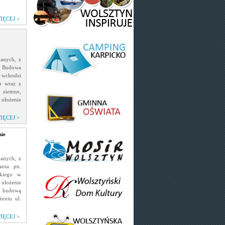
IĘCEJ >
anych, z
n. Budowa
 wchodzi
b wraz z
 ziemne,
ułożenie
IĘCEJ >
nie
anych, z
ania pn.
skiego w
 ułożenie
z budową
żeniu ul.
IĘCEJ >