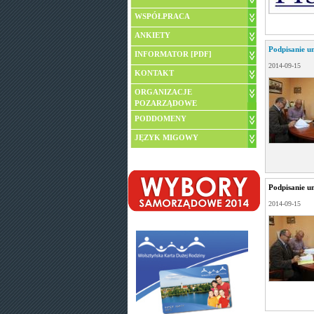
WSPÓŁPRACA
ANKIETY
Podpisanie u
INFORMATOR [PDF]
2014-09-15
KONTAKT
ORGANIZACJE
POZARZĄDOWE
PODDOMENY
JĘZYK MIGOWY
Podpisanie u
2014-09-15