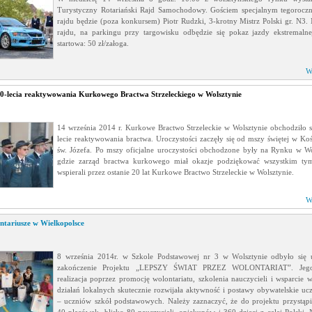
Turystyczny Rotariański Rajd Samochodowy. Gościem specjalnym tegoroczn
rajdu będzie (poza konkursem) Piotr Rudzki, 3-krotny Mistrz Polski gr. N3.
rajdu, na parkingu przy targowisku odbędzie się pokaz jazdy ekstremalne
startowa: 50 zł/załoga.
W
20-lecia reaktywowania Kurkowego Bractwa Strzeleckiego w Wolsztynie
14 września 2014 r. Kurkowe Bractwo Strzeleckie w Wolsztynie obchodziło 
lecie reaktywowania bractwa. Uroczystości zaczęły się od mszy świętej w Koś
św. Józefa. Po mszy oficjalne uroczystości obchodzone były na Rynku w Wo
gdzie zarząd bractwa kurkowego miał okazje podziękować wszystkim tym
wspierali przez ostanie 20 lat Kurkowe Bractwo Strzeleckie w Wolsztynie.
W
ontariusze w Wielkopolsce
8 września 2014r. w Szkole Podstawowej nr 3 w Wolsztynie odbyło się u
zakończenie Projektu „LEPSZY ŚWIAT PRZEZ WOLONTARIAT”. Jego
realizacja poprzez promocję wolontariatu, szkolenia nauczycieli i wsparcie w
działań lokalnych skutecznie rozwijała aktywność i postawy obywatelskie uc
– uczniów szkół podstawowych. Należy zaznaczyć, że do projektu przystąp