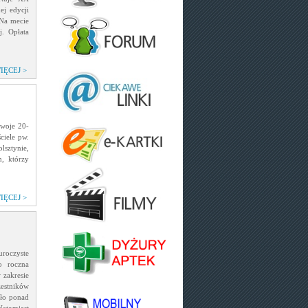
ej edycji
 Na mecie
j. Opłata
IĘCEJ >
swoje 20-
ciele pw.
lsztynie,
, którzy
IĘCEJ >
roczyste
 roczna
 zakresie
zestników
iło ponad