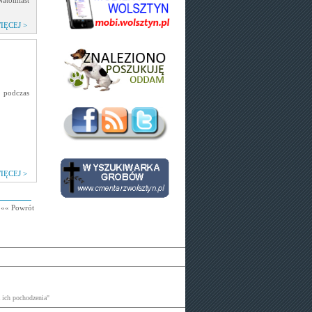
Natomiast
IĘCEJ >
podczas
IĘCEJ >
«« Powrót
 ich pochodzenia"