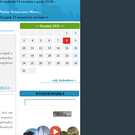
W niedzielę 14 września o godz. 10:00...
Puchar Świata oraz Mistrz...
W piątek 15 sierpnia br. na trasie tr...
<<
Sierpień 2026
>>
1
2
3
4
5
6
7
8
9
10
11
12
13
14
15
16
oczątek o
17
18
19
20
21
22
23
arbarska,
czegółowe
24
25
26
27
28
29
30
31
cały kalendarz »
IĘCEJ >
WYSZUKIWARKA
 lecz nie
ej pomocy
gionalny
twartych