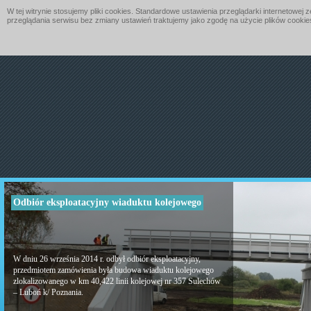
W tej witrynie stosujemy pliki cookies. Standardowe ustawienia przeglądarki internetow
przeglądania serwisu bez zmiany ustawień traktujemy jako zgodę na użycie plików cookies
Odbiór eksploatacyjny wiaduktu kolejowego
W dniu 26 września 2014 r. odbył odbiór eksploatacyjny,
przedmiotem zamówienia była budowa wiaduktu kolejowego
zlokalizowanego w km 40,422 linii kolejowej nr 357 Sulechów
– Luboń k/ Poznania.