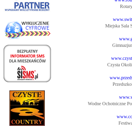
Rotar
www.swite
Miejska Sala 
www.g
Gimnazjum
www.czysta
Czysta Okol
www.przeds
Przedszkol
www.w
Wodne Ochotniczne Pog
www.cou
Festiwa