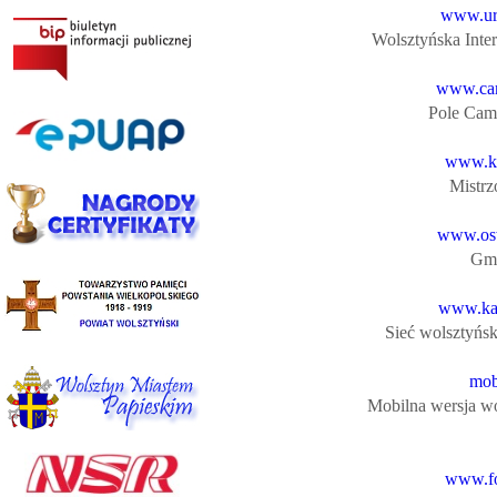
www.urw
Wolsztyńska Inter
www.cam
Pole Camp
www.ka
Mistr
www.osw
Gmi
www.kam
Sieć wolsztyńs
mob
Mobilna wersja wo
www.fo