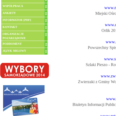
WSPÓŁPRACA
www.mo
Miejski Ośro
ANKIETY
INFORMATOR [PDF]
www.or
KONTAKT
Orlik 20
ORGANIZACJE
POZARZĄDOWE
www.s
PODDOMENY
Powszechny Spis 
JĘZYK MIGOWY
www.sz
Szlaki Pieszo - 
www.zwie
Zwierzaki z Gminy Wols
www.b
Biuletyn Informacji Public
www.rota