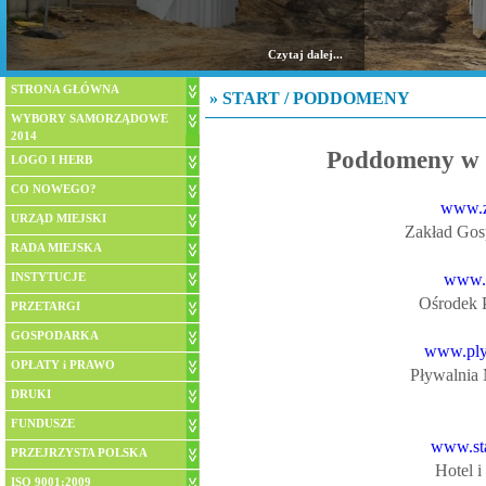
Czytaj dalej...
STRONA GŁÓWNA
»
START
/
PODDOMENY
WYBORY SAMORZĄDOWE
2014
Poddomeny w d
LOGO I HERB
CO NOWEGO?
www.z
URZĄD MIEJSKI
Zakład Gosp
RADA MIEJSKA
INSTYTUCJE
www.o
Ośrodek 
PRZETARGI
GOSPODARKA
www.plyw
OPŁATY i PRAWO
Pływalnia 
DRUKI
FUNDUSZE
www.sta
PRZEJRZYSTA POLSKA
Hotel i
ISO 9001:2009